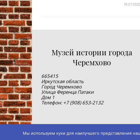
19.07.202
Музей истории города
Черемхово
665415
Иркутская область
Город Черемхово
Улица Ференца Патаки
Дом 1
Телефон: +7 (908) 653-2132
Мы используем куки для наилучшего представления нашег
© 2019-2