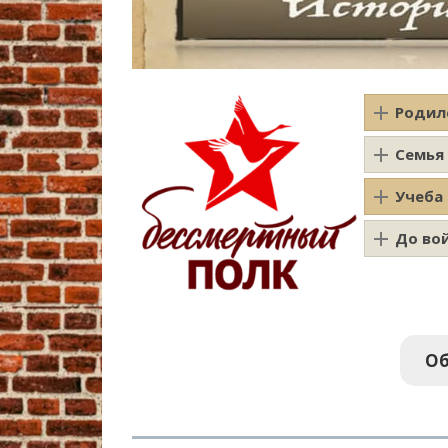
Родил
Семья
Учеба
До во
Об