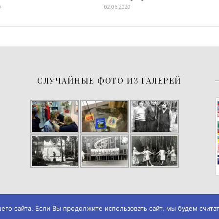
0
02.06.2020
СЛУЧАЙНЫЕ ФОТО ИЗ ГАЛЕРЕЙ
о сайта. Если Вы продолжите использовать сайт, мы будем считать
026
Музей истории города Черемхово
◄► ✪
Дизайн и разработка → А