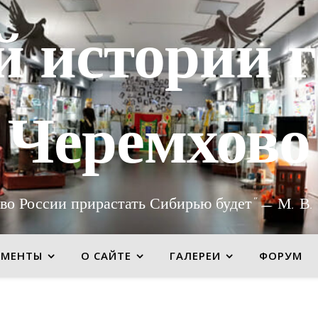
й истории г
Черемхово
во России прирастать Сибирью будет" — М. В.
УМЕНТЫ
О САЙТЕ
ГАЛЕРЕИ
ФОРУМ