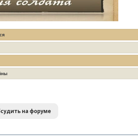
ся
йны
судить на форуме