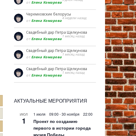
от
Елена Комарова
Черемховские белорусы
4 недели назад
от
Елена Комарова
Свадебный дар Петра Щелкунова
1 месяц назад
от
Елена Комарова
Свадебный дар Петра Щелкунова
1 месяц назад
от
Елена Комарова
Свадебный дар Петра Щелкунова
1 месяц назад
от
Елена Комарова
АКТУАЛЬНЫЕ МЕРОПРИЯТИЯ
1 июля 09:00
-
30 ноября 22:00
ИЮЛ
1
Проект по созданию
первого в истории города
музея Победы