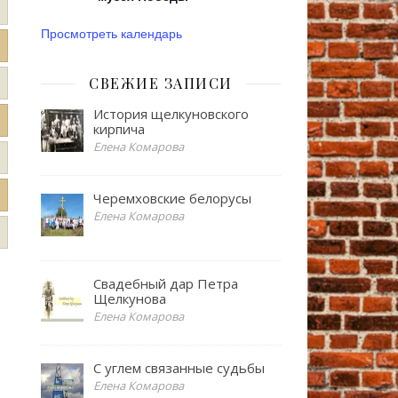
Просмотреть календарь
СВЕЖИЕ ЗАПИСИ
История щелкуновского
кирпича
Елена Комарова
Черемховские белорусы
Елена Комарова
Свадебный дар Петра
Щелкунова
Елена Комарова
С углем связанные судьбы
Елена Комарова