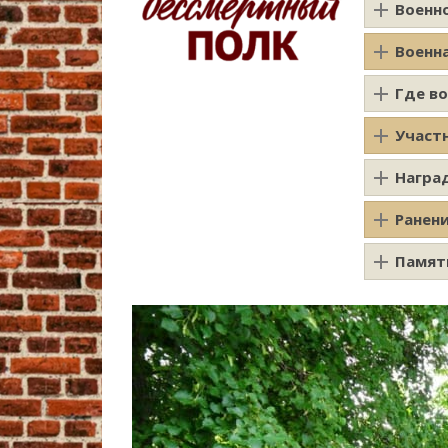
Военн
Военн
Где в
Участ
Награ
Ранен
Памят