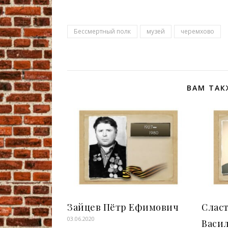
Бессмертный полк
музей
черемхово
ВАМ ТАК
Зайцев Пётр Ефимович
Слас
03.06.2020
Васи