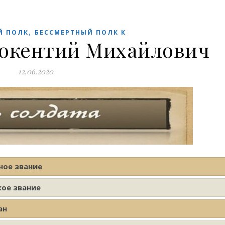
,
Й ПОЛК
БЕССМЕРТНЫЙ ПОЛК К
нокентий Михайлович
12.06.2020
ное звание
кое звание
ан