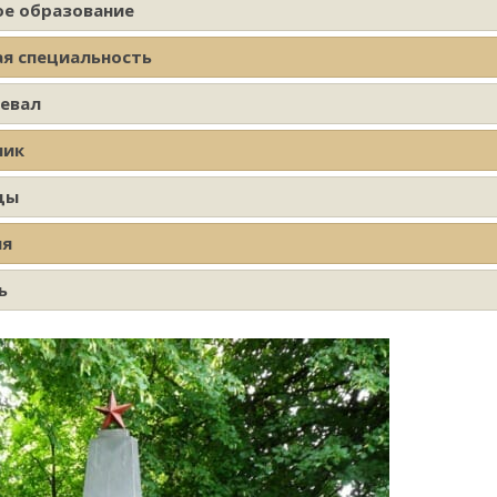
ое образование
ая специальность
оевал
ник
ды
ия
ь