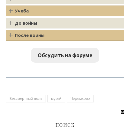
Учеба
До войны
После войны
Обсудить на форуме
Бессмертный полк
музей
Черемхово
ПОИСК