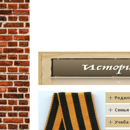
Родил
Семья
Учеба