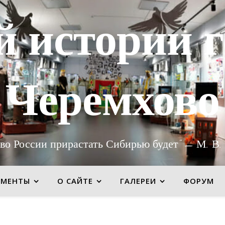
й истории г
Черемхово
во России прирастать Сибирью будет" — М. В.
УМЕНТЫ
О САЙТЕ
ГАЛЕРЕИ
ФОРУМ