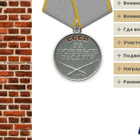
Военн
Военн
Где в
Участ
Подви
Награ
Ранен