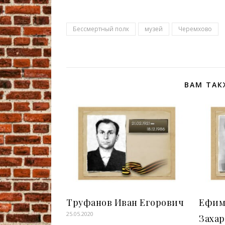
Бессмертный полк
музей
Черемхово
ВАМ ТАК
Труфанов Иван Егорович
Ефим
25.05.2020
Заха