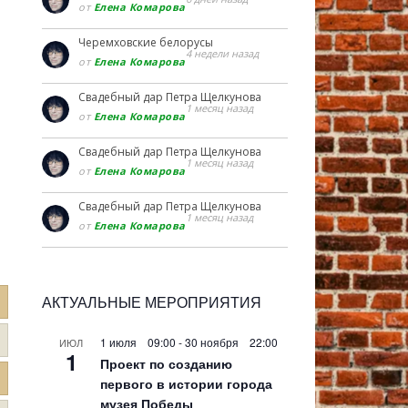
от
Елена Комарова
Черемховские белорусы
4 недели назад
от
Елена Комарова
Свадебный дар Петра Щелкунова
1 месяц назад
от
Елена Комарова
Свадебный дар Петра Щелкунова
1 месяц назад
от
Елена Комарова
Свадебный дар Петра Щелкунова
1 месяц назад
от
Елена Комарова
АКТУАЛЬНЫЕ МЕРОПРИЯТИЯ
1 июля 09:00
-
30 ноября 22:00
ИЮЛ
1
Проект по созданию
первого в истории города
музея Победы