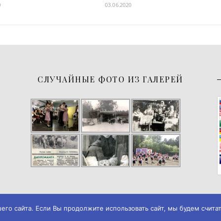
0
03.06.2020
СЛУЧАЙНЫЕ ФОТО ИЗ ГАЛЕРЕЙ
о сайта. Если Вы продолжите использовать сайт, мы будем считать
026
Музей истории города Черемхово
◄► ✪
Дизайн и разработка → А