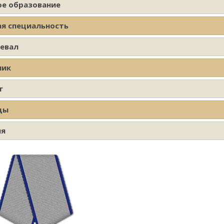
ое образование
ая специальность
оевал
ник
г
ды
ия