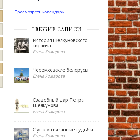
Просмотреть календарь
СВЕЖИЕ ЗАПИСИ
История щелкуновского
кирпича
Елена Комарова
Черемховские белорусы
Елена Комарова
Свадебный дар Петра
Щелкунова
Елена Комарова
С углем связанные судьбы
Елена Комарова