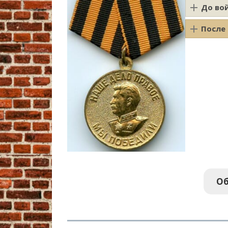
До во
После
Об