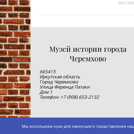
29.07.202
Музей истории города
Черемхово
665415
Иркутская область
Город Черемхово
Улица Ференца Патаки
Дом 1
Телефон: +7 (908) 653-2132
Мы используем куки для наилучшего представления нашег
© 2019-2