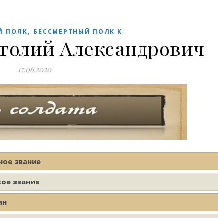
,
Й ПОЛК
БЕССМЕРТНЫЙ ПОЛК К
толий Александрович
17.06.2020
ное звание
кое звание
ан