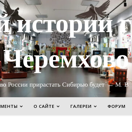
й истории г
Черемхово
во России прирастать Сибирью будет" — М. В.
УМЕНТЫ
О САЙТЕ
ГАЛЕРЕИ
ФОРУМ