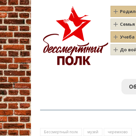
Родил
Семья
Учеба
До во
Об
Бессмертный полк
музей
черемхово