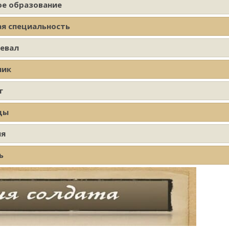
ое образование
ая специальность
оевал
ник
г
ды
ия
ь