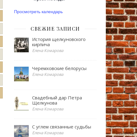
Просмотреть календарь
СВЕЖИЕ ЗАПИСИ
История щелкуновского
кирпича
Елена Комарова
Черемховские белорусы
Елена Комарова
Свадебный дар Петра
Щелкунова
Елена Комарова
С углем связанные судьбы
Елена Комарова