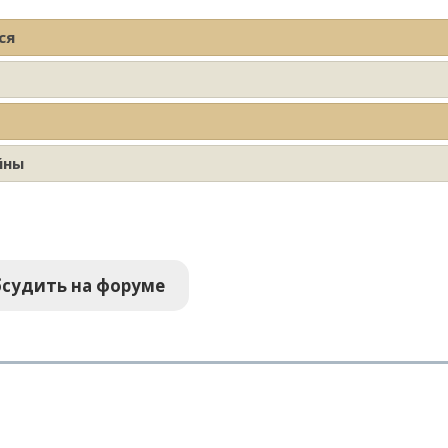
ся
йны
судить на форуме