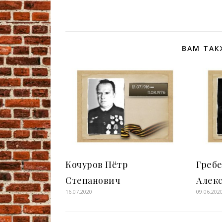
ВАМ ТАК
Кочуров Пётр
Греб
Степанович
Алек
16.07.2020
09.06.202