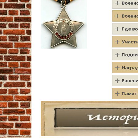
Военн
Военн
Где в
Участ
Подви
Награ
Ранен
Памят