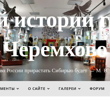
й истории г
Черемхово
во России прирастать Сибирью будет" — М. В.
УМЕНТЫ
О САЙТЕ
ГАЛЕРЕИ
ФОРУМ