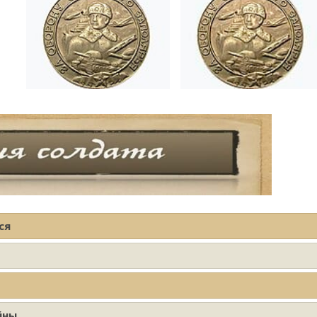
ся
йны