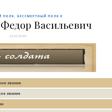
,
Й ПОЛК
БЕССМЕРТНЫЙ ПОЛК К
 Федор Васильевич
22.07.2020
ное звание
кое звание
ан