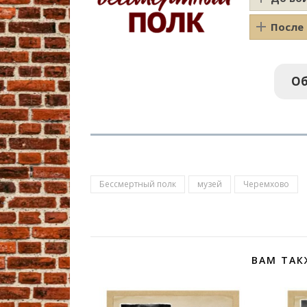
После
Об
Бессмертный полк
музей
Черемхово
ВАМ ТАК