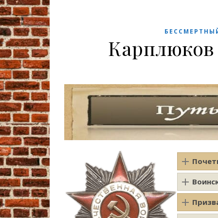
БЕССМЕРТНЫ
Карплюков
Почет
Воинс
Призв