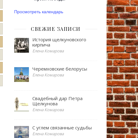
Просмотреть календарь
СВЕЖИЕ ЗАПИСИ
История щелкуновского
кирпича
Елена Комарова
Черемховские белорусы
Елена Комарова
Свадебный дар Петра
Щелкунова
Елена Комарова
С углем связанные судьбы
Елена Комарова