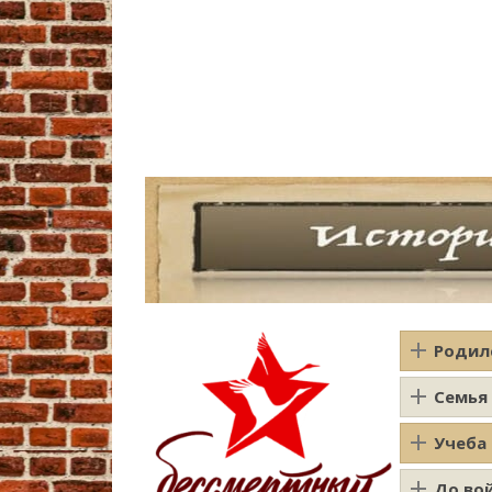
Родил
Семья
Учеба
До во