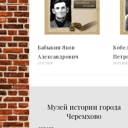
Бабыкин Яков
Кобе
Александрович
Петр
23.07.2020
28.05.202
Музей истории города
Черемхово