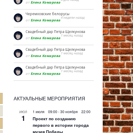
от
Елена Комарова
Черемховские белорусы
4 недели назад
от
Елена Комарова
Свадебный дар Петра Щелкунова
1 месяц назад
от
Елена Комарова
Свадебный дар Петра Щелкунова
1 месяц назад
от
Елена Комарова
Свадебный дар Петра Щелкунова
1 месяц назад
от
Елена Комарова
АКТУАЛЬНЫЕ МЕРОПРИЯТИЯ
1 июля 09:00
-
30 ноября 22:00
ИЮЛ
1
Проект по созданию
первого в истории города
музея Победы