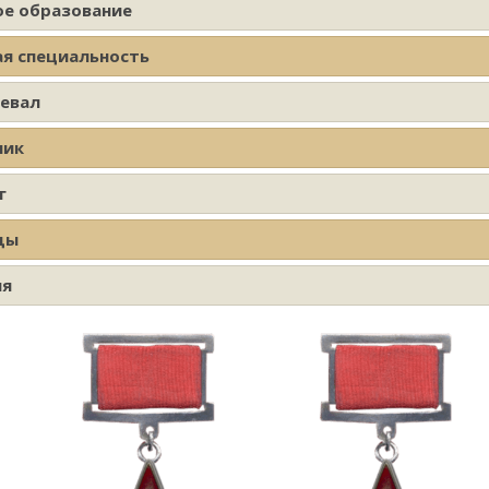
ое образование
ая специальность
оевал
ник
г
ды
ия