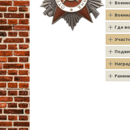
Военн
Военн
Где в
Участ
Подви
Награ
Ранен