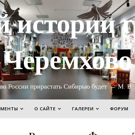
й истории г
Черемхово
во России прирастать Сибирью будет" — М. В.
УМЕНТЫ
О САЙТЕ
ГАЛЕРЕИ
ФОРУМ