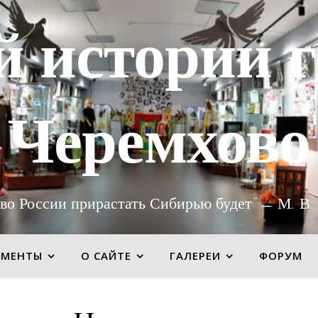
й истории г
Черемхово
во России прирастать Сибирью будет" — М. В.
УМЕНТЫ
О САЙТЕ
ГАЛЕРЕИ
ФОРУМ