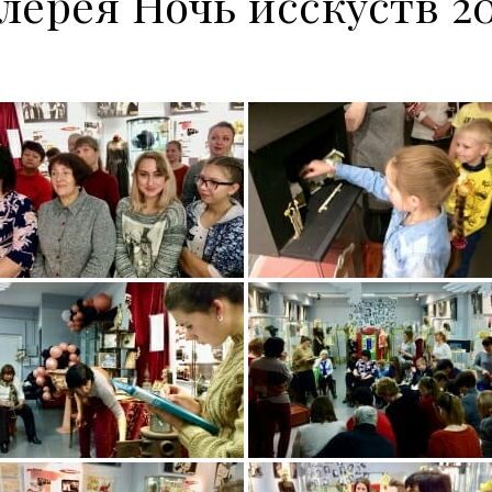
лерея Ночь исскуств 2