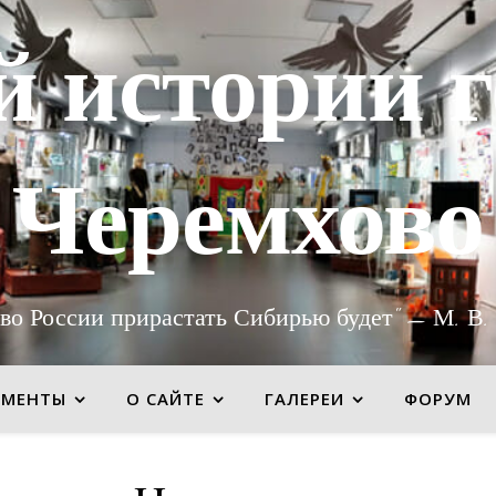
й истории г
Черемхово
во России прирастать Сибирью будет" — М. В.
УМЕНТЫ
О САЙТЕ
ГАЛЕРЕИ
ФОРУМ