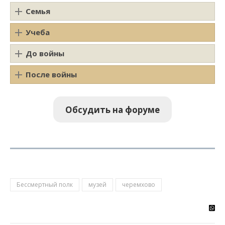
Семья
Учеба
До войны
После войны
Обсудить на форуме
Бессмертный полк
музей
черемхово