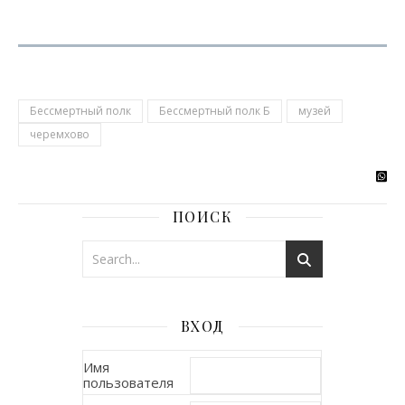
Бессмертный полк
Бессмертный полк Б
музей
черемхово
ПОИСК
ВХОД
Имя
пользователя