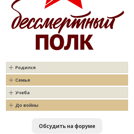
Родился
Семья
Учеба
До войны
Обсудить на форуме