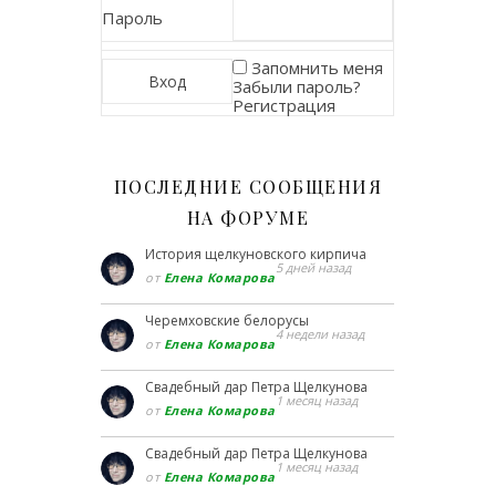
Пароль
Запомнить меня
Забыли пароль?
Регистрация
ПОСЛЕДНИЕ СООБЩЕНИЯ
НА ФОРУМЕ
История щелкуновского кирпича
5 дней назад
от
Елена Комарова
Черемховские белорусы
4 недели назад
от
Елена Комарова
Свадебный дар Петра Щелкунова
1 месяц назад
от
Елена Комарова
Свадебный дар Петра Щелкунова
1 месяц назад
от
Елена Комарова