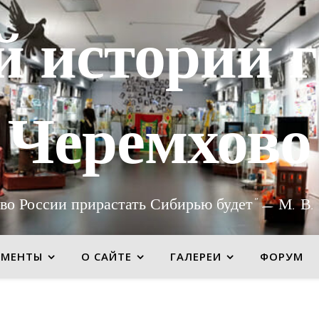
й истории г
Черемхово
во России прирастать Сибирью будет" — М. В.
УМЕНТЫ
О САЙТЕ
ГАЛЕРЕИ
ФОРУМ