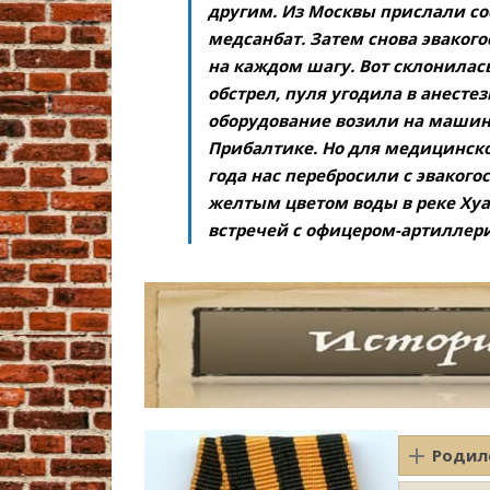
другим. Из Москвы прислали сос
медсанбат. Затем снова эваког
на каждом шагу. Вот склонилась
обстрел, пуля угодила в анестез
оборудование возили на машинах
Прибалтике. Но для медицинско
года нас перебросили с эваког
желтым цветом воды в реке Хуа
встречей с офицером-артиллер
Родил