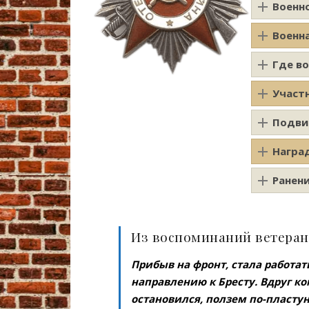
Военн
Военн
Где в
Участ
Подви
Награ
Ранен
Из воспоминаний ветеран
Прибыв на фронт, стала работать
направлению к Бресту. Вдруг ко
остановился, ползем по-пластун