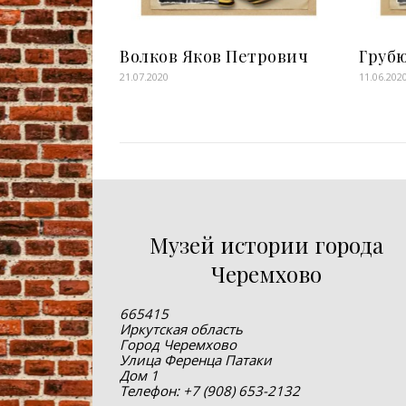
Волков Яков Петрович
Груб
21.07.2020
11.06.202
Музей истории города
Черемхово
665415
Иркутская область
Город Черемхово
Улица Ференца Патаки
Дом 1
Телефон: +7 (908) 653-2132