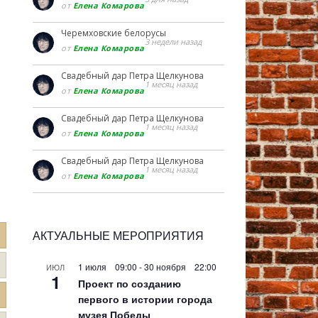
от
Елена Комарова
Черемховские белорусы
3 недели назад
от
Елена Комарова
Свадебный дар Петра Щелкунова
1 месяц назад
от
Елена Комарова
Свадебный дар Петра Щелкунова
1 месяц назад
от
Елена Комарова
Свадебный дар Петра Щелкунова
1 месяц назад
от
Елена Комарова
АКТУАЛЬНЫЕ МЕРОПРИЯТИЯ
1 июля 09:00
-
30 ноября 22:00
ИЮЛ
1
Проект по созданию
первого в истории города
музея Победы