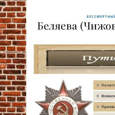
БЕССМЕРТНЫ
Беляева (Чижо
Почет
Воинс
Призв