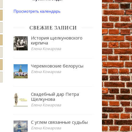
Просмотреть календарь
СВЕЖИЕ ЗАПИСИ
История щелкуновского
кирпича
Елена Комарова
Черемховские белорусы
Елена Комарова
Свадебный дар Петра
Щелкунова
Елена Комарова
С углем связанные судьбы
Елена Комарова