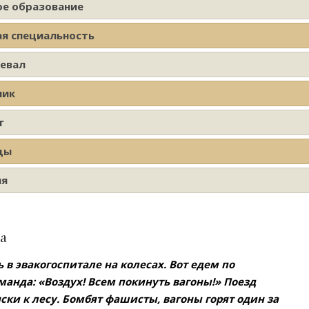
ое образование
ая специальность
оевал
ник
г
ды
ия
а
 в эвакогоспитале на колесах. Вот едем по
манда: «Воздух! Всем покинуть вагоны!» Поезд
ски к лесу. Бомбят фашисты, вагоны горят один за