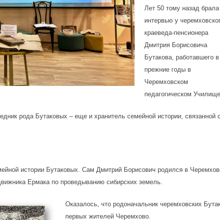
Лет 50 тому назад брала
интервью у черемховско
краеведа-пенсионера
Дмитрия Борисовича
Бутакова, работавшего в
прежние годы в
Черемховском
педагогическом Училищ
ледник рода Бутаковых – еще и хранитель семейной истории, связанной 
мейной истории Бутаковых. Сам Дмитрий Борисович родился в Черемхо
одвижника Ермака по проведыванию сибирских земель.
Оказалось, что родоначальник черемховских Бутак
первых жителей Черемхово.