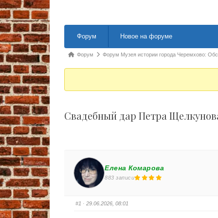
Навигация Форума
Форум
Новое на форуме
Форум breadcrumbs - Вы здесь:
Форум
Форум Музея истории города Черемхово: Об
Свадебный дар Петра Щелкунов
Елена Комарова
883 записи
#1
· 29.06.2026, 08:01