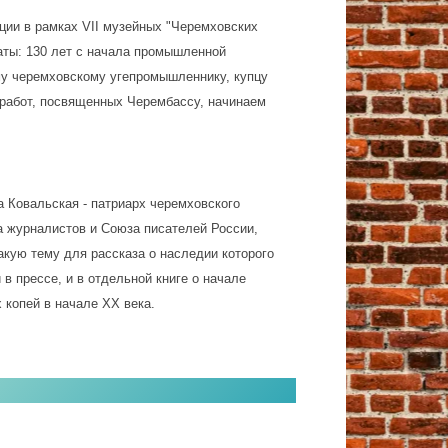
ции в рамках VII музейных "Черемховских
аты: 130 лет с начала промышленной
му черемховскому угепромышленнику, купцу
 работ, посвященных Черембассу, начинаем
а Ковальская - патриарх черемховского
а журналистов и Союза писателей России,
кую тему для рассказа о наследии которого
 в прессе, и в отдельной книге о начале
 копей в начале ХХ века.