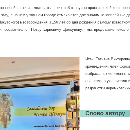
сновной части исследовательских работ научно-практической конферен
6 году, в нашем угольном городе отмечаются две значимые юбилейные д
Иркутского) месторождения и 150 лет со дня рождения самому известно
и просветителю - Петру Карповичу Щелкунову, - мы, представив немало
Итак, Татьяна Викторовн
краеведения, член Союз
выбрала нынче именно та
она немало уже писала и
разработки черемховских
Слово автору