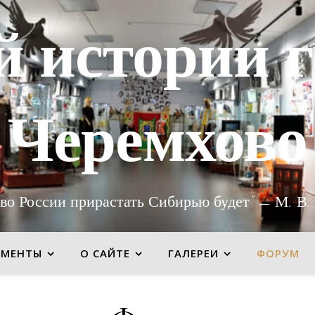
й истории г
Черемхово
во России прирастать Сибирью будет" — М. В.
УМЕНТЫ
О САЙТЕ
ГАЛЕРЕИ
ФОРУМ