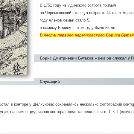
В 1751 году из Идинского острога прибыл
на Черемховский станец в возрасте 44-х лет Борис 
году членов семьи стало 5,
а самому Борису в этом году было 55 лет.
В честь первого черемховского Бориса Бута
Борис Дмитриевич Бутаков – кем он служил у 
Служащий
аботал в конторе у Щелкунова: сохранились несколько фотографий конто
угие, например, рудничная контора) представлена в книге П. К. Щелкуно