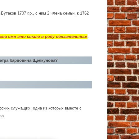
Бутаков 1707 г.р., с ним 2 члена семьи, к 1762
кова имя это стало в роду обязательным
.
Петра Карповича Щелкунова?
рских служащих, одна из которых вместе с
ва.