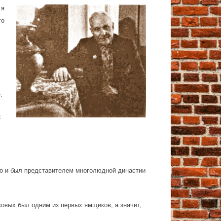
 я
го
е.
с
во и был представителем многолюдной династии
овых был одним из первых ямщиков, а значит,