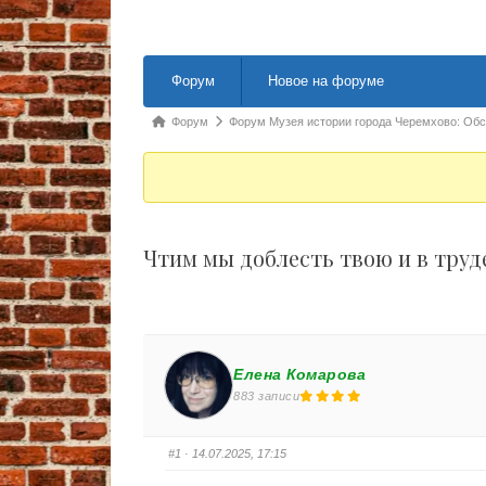
Навигация Форума
Форум
Новое на форуме
Форум breadcrumbs - Вы здесь:
Форум
Форум Музея истории города Черемхово: Об
Чтим мы доблесть твою и в труде
Елена Комарова
883 записи
#1
· 14.07.2025, 17:15