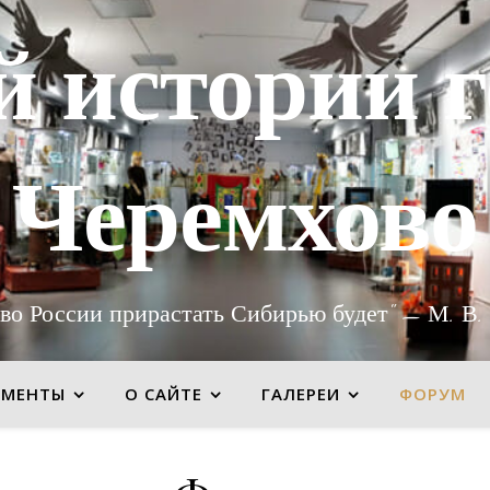
й истории г
Черемхово
во России прирастать Сибирью будет" — М. В.
УМЕНТЫ
О САЙТЕ
ГАЛЕРЕИ
ФОРУМ